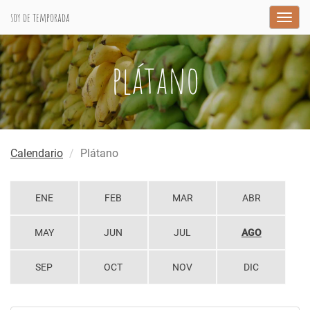
soy de temporada
Togg
navig
plátano
Calendario
Plátano
ENE
FEB
MAR
ABR
MAY
JUN
JUL
AGO
SEP
OCT
NOV
DIC