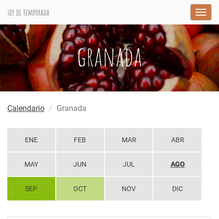
soy de temporada
Togg
navig
granada
Calendario
Granada
ENE
FEB
MAR
ABR
MAY
JUN
JUL
AGO
SEP
OCT
NOV
DIC